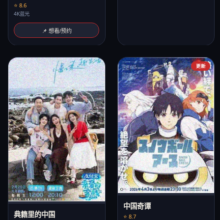
⭐ 8.6
4K蓝光
📌 想看/预约
更新
中国奇谭
典籍里的中国
⭐ 8.7