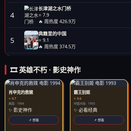
长津湖之水门桥
4
⭐ 7.9
🔥 周热度 426.9万
典籍里的中国
5
⭐ 9.1
🔥 周热度 374.5万
🎞️ 英雄不朽 · 影史神作
肖申克的救赎
霸王别姬
⭐ 9.7
⭐ 9.6
美国 · 1994
中国大陆 · 1993
✨ 影史神作
✨ 必看经典
📌 想看
📌 想看