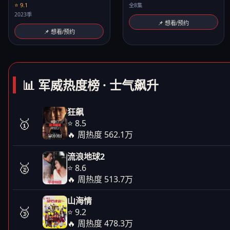
⭐ 9.1
全8集
2023季
📌 想看/预约
📌 想看/预约
📊 军威热度榜 · 士气飙升
狂飙
🥇
⭐ 8.5
🔥 周热度 562.1万
流浪地球2
🥈
⭐ 8.6
🔥 周热度 513.7万
山海情
🥉
⭐ 9.2
🔥 周热度 478.3万