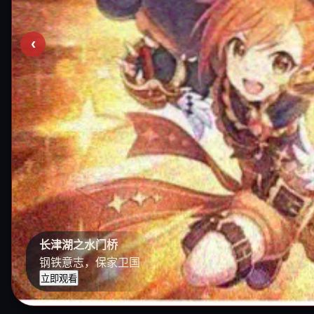
‹
长津湖之水门桥
钢铁意志，保家卫国
立即观看