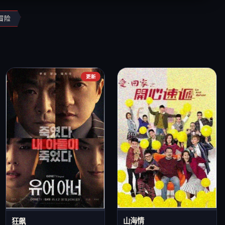
冒险
更新
山海情
狂飙