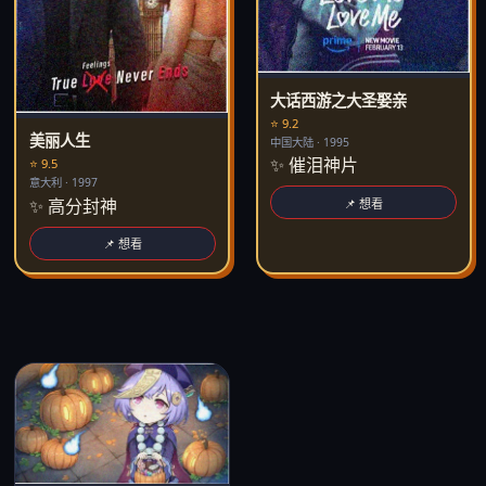
大话西游之大圣娶亲
⭐ 9.2
美丽人生
中国大陆 · 1995
✨ 催泪神片
⭐ 9.5
意大利 · 1997
✨ 高分封神
📌 想看
📌 想看