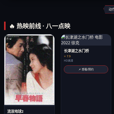
动
🔥 热映前线 · 八一点映
长津湖之水门桥
⭐ 7.9
HD高清
📌 想看/预约
流浪地球2