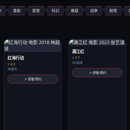
作
喜剧
爱情
科幻
悬疑
战争
剧情
满江红
红海行动
⭐ 7.7
HD高清
⭐ 8.3
4K蓝光
📌 想看/预约
📌 想看/预约