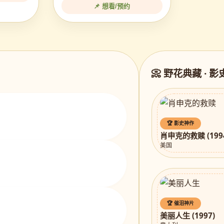
📌 想看/预约
📀 野花典藏 · 
🏆 影史神作
肖申克的救赎 (199
美国
🏆 催泪神片
美丽人生 (1997)