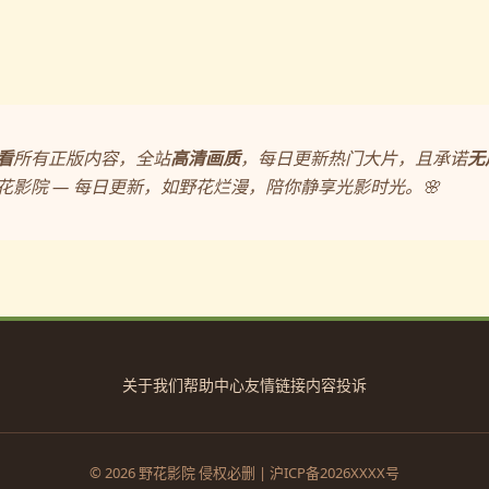
看
所有正版内容，全站
高清画质
，每日更新热门大片，且承诺
无
影院 — 每日更新，如野花烂漫，陪你静享光影时光。🌸
关于我们
帮助中心
友情链接
内容投诉
© 2026 野花影院 侵权必删 | 沪ICP备2026XXXX号