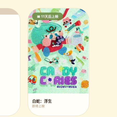
📅 11天后上映
白蛇：浮生
即将上映