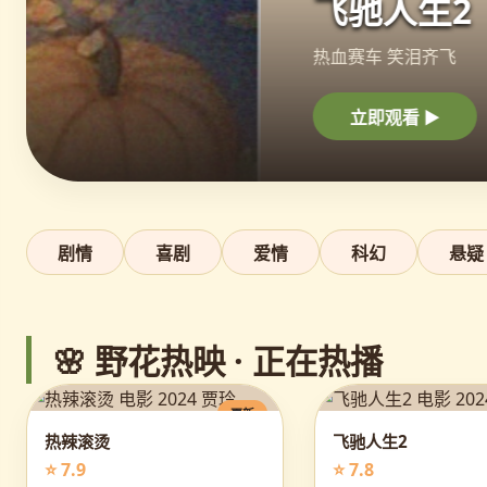
飞驰人生2
热血赛车 笑泪齐飞
立即观看 ▶
剧情
喜剧
爱情
科幻
悬疑
🌸 野花热映 · 正在热播
更新
热辣滚烫
飞驰人生2
⭐ 7.9
⭐ 7.8