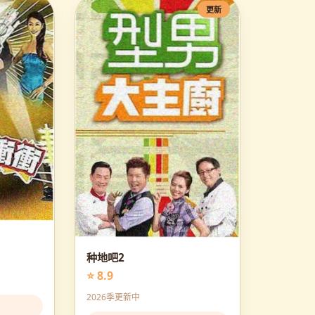
更新
种地吧2
⭐ 8.9
2026季更新中