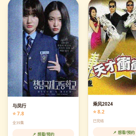
乘风2024
与凤行
⭐ 8.2
⭐ 7.8
已完结
全39集
📌 想看/预约
📌 想看/预约