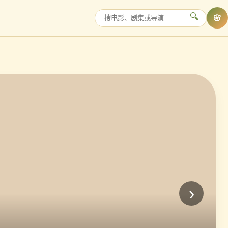
🔍
🌸
›