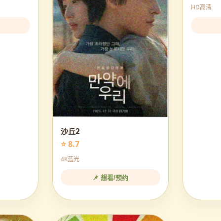
HD高清
沙丘2
⭐ 8.7
4K蓝光
📌 想看/预约